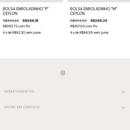
BOLSA ENROLADINHO "P"
BOLSA ENROLADINHO "M"
CEYLON
CEYLON
R$434,34
R$369,18
R$454,54
R$386,35
R$350,72
com
Pix
R$367,03
com
Pix
4
x de
R$92,30
sem juros
4
x de
R$96,59
sem juros
DEPARTAMENTOS
ENTRE EM CONTATO