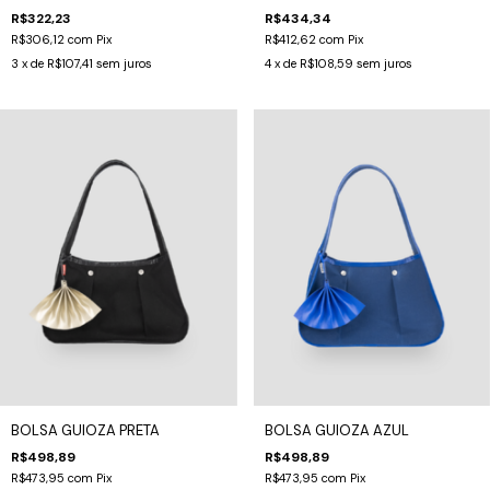
R$322,23
R$434,34
R$306,12
com
Pix
R$412,62
com
Pix
3
x de
R$107,41
sem juros
4
x de
R$108,59
sem juros
BOLSA GUIOZA PRETA
BOLSA GUIOZA AZUL
R$498,89
R$498,89
R$473,95
com
Pix
R$473,95
com
Pix