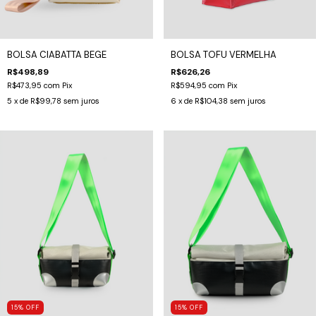
BOLSA CIABATTA BEGE
BOLSA TOFU VERMELHA
R$498,89
R$626,26
R$473,95
com
Pix
R$594,95
com
Pix
5
x de
R$99,78
sem juros
6
x de
R$104,38
sem juros
15
%
OFF
15
%
OFF