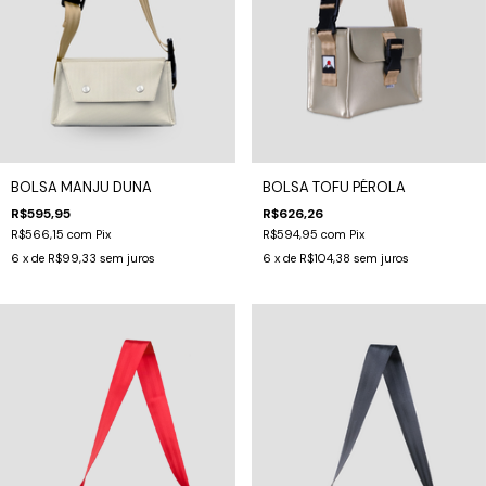
BOLSA MANJU DUNA
BOLSA TOFU PÉROLA
R$595,95
R$626,26
R$566,15
com
Pix
R$594,95
com
Pix
6
x de
R$99,33
sem juros
6
x de
R$104,38
sem juros