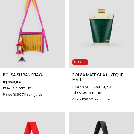
15
%
OFF
BOLSA SUIBAN PITAYA
BOLSA MATE CHA ft. XEQUE
MATE
R$498,89
R$458,58
R$389,79
R$473,95
com
Pix
R$370,30
com
Pix
5
x de
R$99,78
sem juros
4
x de
R$97,45
sem juros