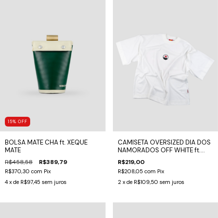
15
%
OFF
BOLSA MATE CHA ft. XEQUE
CAMISETA OVERSIZED DIA DOS
MATE
NAMORADOS OFF WHITE ft.
DESGOSTO
R$458,58
R$389,79
R$219,00
R$370,30
com
Pix
R$208,05
com
Pix
4
x de
R$97,45
sem juros
2
x de
R$109,50
sem juros