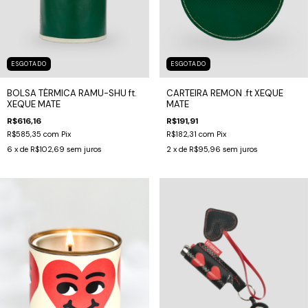
ESGOTADO
ESGOTADO
BOLSA TÉRMICA RAMU-SHU ft.
CARTEIRA REMON .ft XEQUE
XEQUE MATE
MATE
R$616,16
R$191,91
R$585,35
com
Pix
R$182,31
com
Pix
6
x de
R$102,69
sem juros
2
x de
R$95,96
sem juros