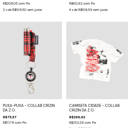
R$208,05
com
Pix
R$412,62
com
Pix
2
x de
R$109,50
sem juros
4
x de
R$108,59
sem juros
PUXA-PUXA - COLLAB CRIZIN
CAMISETA CIDADE - COLLAB
DA Z.O.
CRIZIN DA Z.O.
R$75,57
R$266,62
R$71,79
com
Pix
R$253,29
com
Pix