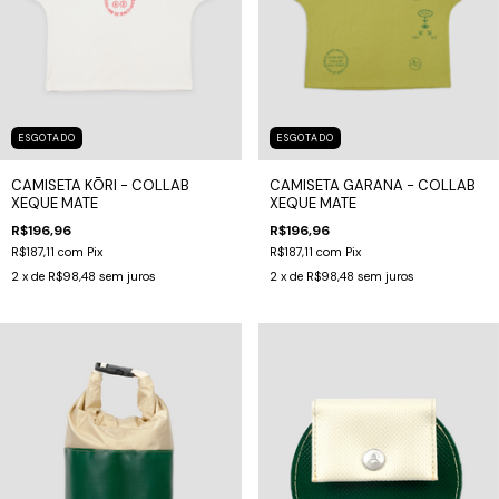
ESGOTADO
ESGOTADO
CAMISETA KŌRI - COLLAB
CAMISETA GARANA - COLLAB
XEQUE MATE
XEQUE MATE
R$196,96
R$196,96
R$187,11
com
Pix
R$187,11
com
Pix
2
x de
R$98,48
sem juros
2
x de
R$98,48
sem juros