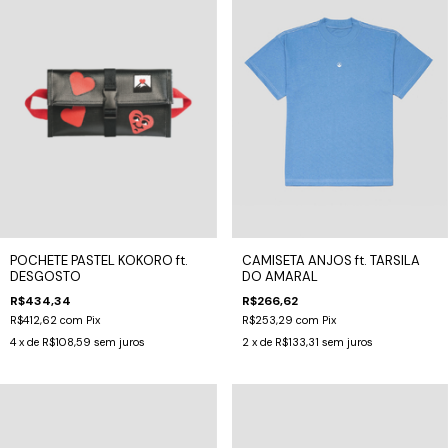
CAMISETA ANJOS ft. TARSILA
POCHETE PASTEL KOKORO ft.
DO AMARAL
DESGOSTO
R$266,62
R$434,34
R$253,29
com
Pix
R$412,62
com
Pix
2
x de
R$133,31
sem juros
4
x de
R$108,59
sem juros