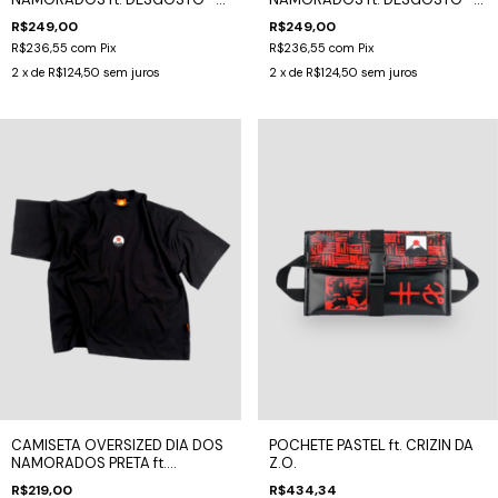
CHAMEGO
ROMANCE
R$249,00
R$249,00
R$236,55
com
Pix
R$236,55
com
Pix
2
x de
R$124,50
sem juros
2
x de
R$124,50
sem juros
CAMISETA OVERSIZED DIA DOS
POCHETE PASTEL ft. CRIZIN DA
NAMORADOS PRETA ft.
Z.O.
DESGOSTO
R$219,00
R$434,34