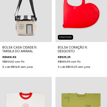
ESGOTADO
BOLSA CASA CIDADE ft.
BOLSA CORAÇÃO ft.
TARSILA DO AMARAL
DESGOSTO
R$688,86
R$525,25
R$654,42
com
Pix
R$498,99
com
Pix
6
x de
R$114,81
sem juros
5
x de
R$105,05
sem juros