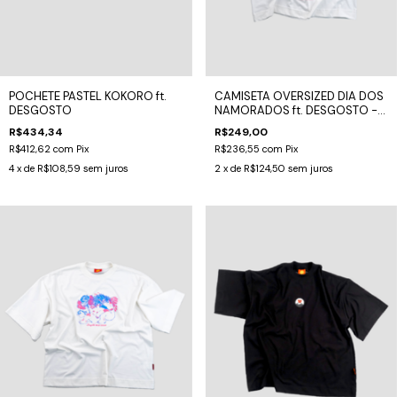
CAMISETA OVERSIZED DIA DOS
POCHETE PASTEL KOKORO ft.
NAMORADOS ft. DESGOSTO -
DESGOSTO
ROMANCE
R$249,00
R$434,34
R$236,55
com
Pix
R$412,62
com
Pix
2
x de
R$124,50
sem juros
4
x de
R$108,59
sem juros