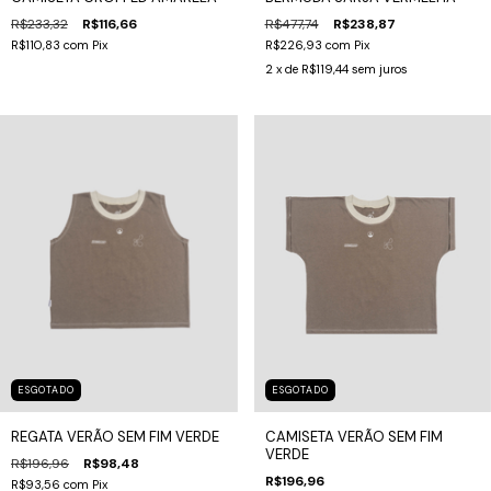
R$233,32
R$116,66
R$477,74
R$238,87
R$110,83
com
Pix
R$226,93
com
Pix
2
x de
R$119,44
sem juros
ESGOTADO
ESGOTADO
CAMISETA VERÃO SEM FIM
REGATA VERÃO SEM FIM VERDE
VERDE
R$196,96
R$98,48
R$196,96
R$93,56
com
Pix