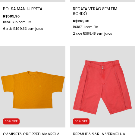
REGATA VERÃO SEM FIM
BOLSA MANJU PRETA
BORDÔ
R$595,95
R$196,96
R$566,15
com
Pix
R$187,11
com
Pix
6
x de
R$99,33
sem juros
2
x de
R$98,48
sem juros
50
%
OFF
50
%
OFF
CAMISETA CROPPED AMARELA
BERMUDA SARJA VERMELHA