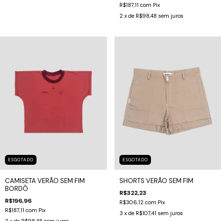
R$187,11
com
Pix
2
x de
R$98,48
sem juros
ESGOTADO
ESGOTADO
CAMISETA VERÃO SEM FIM
SHORTS VERÃO SEM FIM
BORDÔ
R$322,23
R$196,96
R$306,12
com
Pix
R$187,11
com
Pix
3
x de
R$107,41
sem juros