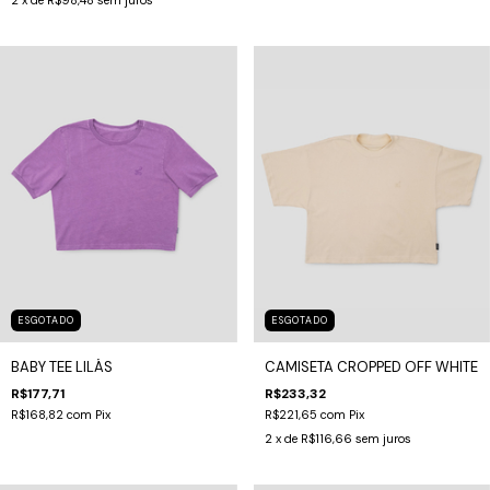
2
x de
R$98,48
sem juros
ESGOTADO
ESGOTADO
BABY TEE LILÁS
CAMISETA CROPPED OFF WHITE
R$177,71
R$233,32
R$168,82
com
Pix
R$221,65
com
Pix
2
x de
R$116,66
sem juros