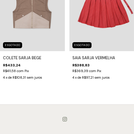
ESGOTADO
ESGOTADO
COLETE SARJA BEGE
SAIA SARJA VERMELHA
R$433,24
R$388,83
R$411,58
com
Pix
R$369,39
com
Pix
4
x de
R$108,31
sem juros
4
x de
R$97,21
sem juros