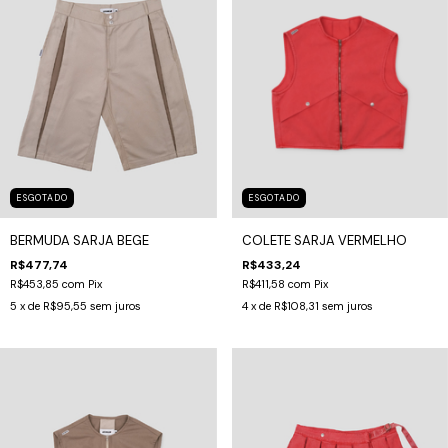
ESGOTADO
ESGOTADO
BERMUDA SARJA BEGE
COLETE SARJA VERMELHO
R$477,74
R$433,24
R$453,85
com
Pix
R$411,58
com
Pix
5
x de
R$95,55
sem juros
4
x de
R$108,31
sem juros