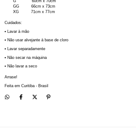
       G             60cm x 70cm
       GG          66cm x 73cm
       XG          71cm x 77cm
Cuidados:
• Lavar à mão
• Não usar alvejante à base de cloro
• Lavar separadamente
• Não secar na máquina
• Não lavar a seco
Arrase!
Feita em Curitiba - Brasil