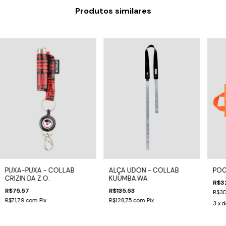
Produtos similares
PUXA-PUXA - COLLAB
ALÇA UDON - COLLAB
POC
CRIZIN DA Z.O.
KUUMBA.WA
R$3
R$75,57
R$135,53
R$30
R$71,79
com
Pix
R$128,75
com
Pix
3
x 