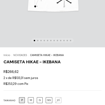
Início
.
NOVIDADES
.
CAMISETA HIKAE - IKEBANA
CAMISETA HIKAE - IKEBANA
R$266,62
2
x de
R$133,31
sem juros
R$253,29
com
Pix
P
M
G
GG
XG
TAMANHO