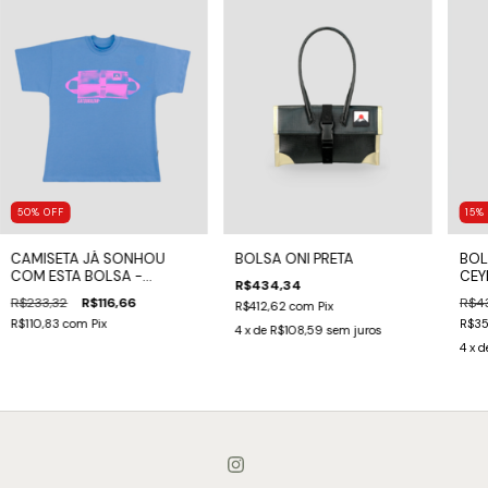
50
%
OFF
15
CAMISETA JÁ SONHOU
BOLSA ONI PRETA
BOL
COM ESTA BOLSA -
CEY
R$434,34
AZUL/ROSA
R$233,32
R$116,66
R$4
R$412,62
com
Pix
R$110,83
com
Pix
R$35
4
x de
R$108,59
sem juros
4
x d