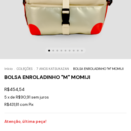
Início
.
COLEÇÕES
.
7 ANOS KATSUKAZAN
.
BOLSA ENROLADINHO "M" MOMIJI
BOLSA ENROLADINHO "M" MOMIJI
R$454,54
5
x de
R$90,91
sem juros
R$431,81
com
Pix
Atenção, última peça!