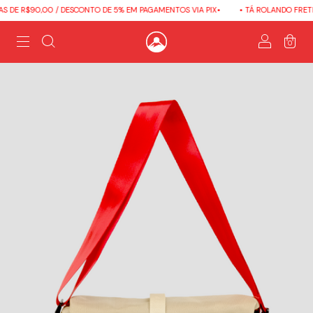
 DE R$90,00 / DESCONTO DE 5% EM PAGAMENTOS VIA PIX•
• TÁ ROLANDO FRETE 
0