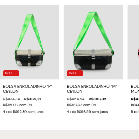
15
%
OFF
15
%
OFF
BOLSA ENROLADINHO "P"
BOLSA ENROLADINHO "M"
BOL
CEYLON
CEYLON
MOM
R$434,34
R$369,18
R$454,54
R$386,35
R$4
R$350,72
com
Pix
R$367,03
com
Pix
R$43
4
x de
R$92,30
sem juros
4
x de
R$96,59
sem juros
5
x 