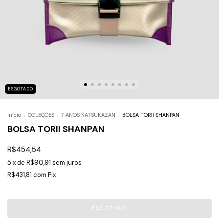
ESGOTADO
Início
.
COLEÇÕES
.
7 ANOS KATSUKAZAN
.
BOLSA TORII SHANPAN
BOLSA TORII SHANPAN
R$454,54
5
x de
R$90,91
sem juros
R$431,81
com
Pix