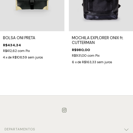
BOLSA ONI PRETA
MOCHILA EXPLORER ONIX ft.
CUTTERMAN
R$434,34
R$980,00
R$412,62
com
Pix
R$931,00
com
Pix
4
x de
R$108,59
sem juros
6
x de
R$163,33
sem juros
DEPARTAMENTOS