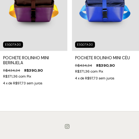
ESGOTADO
ESGOTADO
POCHETE ROLINHO MINI
POCHETE ROLINHO MINI CÉU
BERINJELA
R$434,34
R$390,90
R$434,34
R$390,90
R$371,36
com
Pix
R$371,36
com
Pix
4
x de
R$97,73
sem juros
4
x de
R$97,73
sem juros