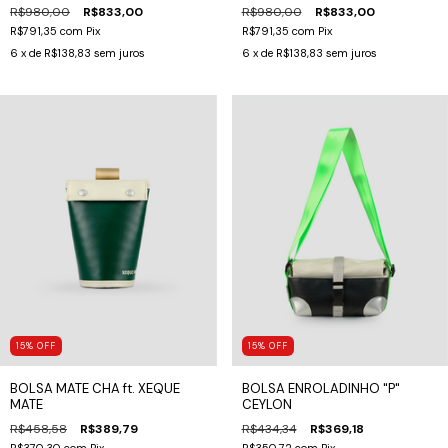
R$980,00
R$833,00
R$980,00
R$833,00
R$791,35
com
Pix
R$791,35
com
Pix
6
x de
R$138,83
sem juros
6
x de
R$138,83
sem juros
15
%
OFF
15
%
OFF
BOLSA MATE CHA ft. XEQUE
BOLSA ENROLADINHO "P"
MATE
CEYLON
R$458,58
R$389,79
R$434,34
R$369,18