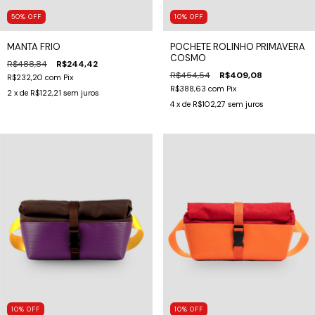
10
%
OFF
50
%
OFF
POCHETE ROLINHO PRIMAVERA
MANTA FRIO
COSMO
R$488,84
R$244,42
R$454,54
R$409,08
R$232,20
com
Pix
R$388,63
com
Pix
2
x de
R$122,21
sem juros
4
x de
R$102,27
sem juros
10
%
OFF
10
%
OFF