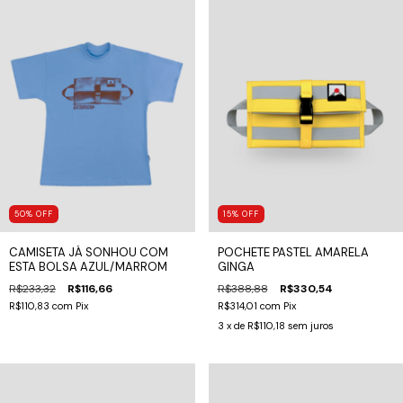
15
%
OFF
50
%
OFF
POCHETE PASTEL AMARELA
CAMISETA JÁ SONHOU COM
GINGA
ESTA BOLSA AZUL/MARROM
R$388,88
R$330,54
R$233,32
R$116,66
R$314,01
com
Pix
R$110,83
com
Pix
3
x de
R$110,18
sem juros