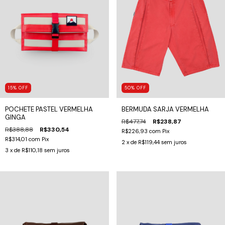
15
%
OFF
50
%
OFF
POCHETE PASTEL VERMELHA
BERMUDA SARJA VERMELHA
GINGA
R$477,74
R$238,87
R$388,88
R$330,54
R$226,93
com
Pix
R$314,01
com
Pix
2
x de
R$119,44
sem juros
3
x de
R$110,18
sem juros