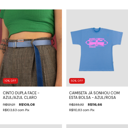
10
%
OFF
50
%
OFF
CINTO DUPLA FACE -
CAMISETA JÁ SONHOU COM
AZUL/AZUL CLARO
ESTA BOLSA - AZUL/ROSA
R$121,21
R$109,08
R$233,32
R$116,66
R$103,63
com
Pix
R$110,83
com
Pix