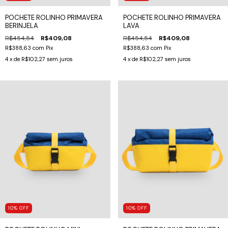
POCHETE ROLINHO PRIMAVERA
POCHETE ROLINHO PRIMAVERA
BERINJELA
LAVA
R$454,54
R$409,08
R$454,54
R$409,08
R$388,63
com
Pix
R$388,63
com
Pix
4
x de
R$102,27
sem juros
4
x de
R$102,27
sem juros
10
%
OFF
10
%
OFF