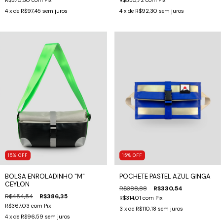
R$370,30
com
Pix
R$350,72
com
Pix
4
x de
R$97,45
sem juros
4
x de
R$92,30
sem juros
15
%
OFF
15
%
OFF
POCHETE PASTEL AZUL GINGA
BOLSA ENROLADINHO "M"
CEYLON
R$388,88
R$330,54
R$454,54
R$386,35
R$314,01
com
Pix
R$367,03
com
Pix
3
x de
R$110,18
sem juros
4
x de
R$96,59
sem juros