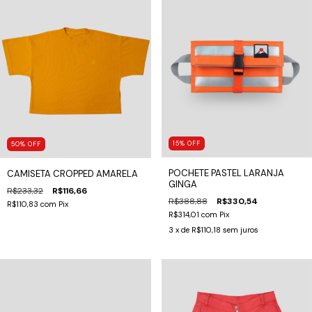
15
%
OFF
50
%
OFF
POCHETE PASTEL LARANJA
CAMISETA CROPPED AMARELA
GINGA
R$233,32
R$116,66
R$388,88
R$330,54
R$110,83
com
Pix
R$314,01
com
Pix
3
x de
R$110,18
sem juros