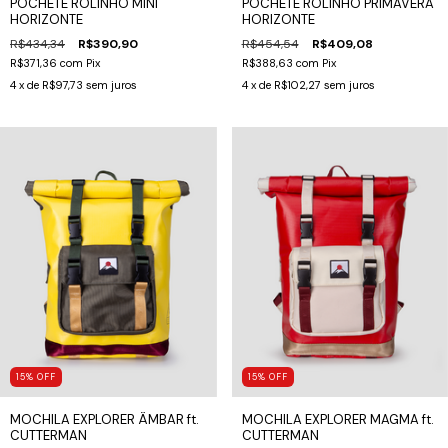
POCHETE ROLINHO MINI
POCHETE ROLINHO PRIMAVERA
HORIZONTE
HORIZONTE
R$434,34
R$390,90
R$454,54
R$409,08
R$371,36
com
Pix
R$388,63
com
Pix
4
x de
R$97,73
sem juros
4
x de
R$102,27
sem juros
15
%
OFF
15
%
OFF
MOCHILA EXPLORER ÂMBAR ft.
MOCHILA EXPLORER MAGMA ft.
CUTTERMAN
CUTTERMAN