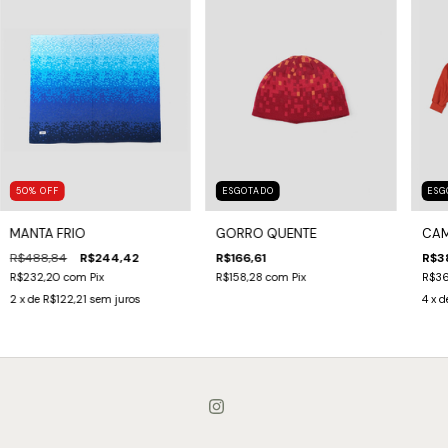
50
%
OFF
ESGOTADO
ESG
MANTA FRIO
GORRO QUENTE
CAM
R$488,84
R$244,42
R$166,61
R$3
R$232,20
com
Pix
R$158,28
com
Pix
R$3
2
x de
R$122,21
sem juros
4
x d