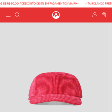
 DE R$90,00 / DESCONTO DE 5% EM PAGAMENTOS VIA PIX•
• TÁ ROLANDO FRETE 
0