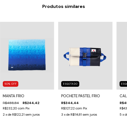
Produtos similares
50
%
OFF
ESGOTADO
ESG
MANTA FRIO
POCHETE PASTEL FRIO
CAL
R$488,84
R$244,42
R$344,44
R$4
R$232,20
com
Pix
R$327,22
com
Pix
R$43
2
x de
R$122,21
sem juros
3
x de
R$114,81
sem juros
5
x 