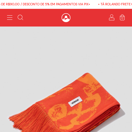
E R$90,00 / DESCONTO DE 5% EM PAGAMENTOS VIA PIX•
• TÁ ROLANDO FRETE GR
0