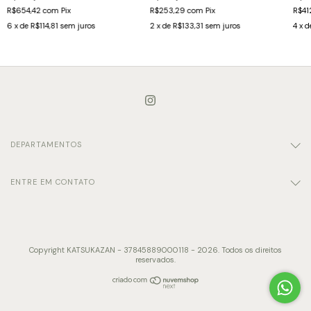
R$654,42
com
Pix
R$253,29
com
Pix
R$41
6
x de
R$114,81
sem juros
2
x de
R$133,31
sem juros
4
x d
DEPARTAMENTOS
ENTRE EM CONTATO
Copyright KATSUKAZAN - 37845889000118 - 2026. Todos os direitos
reservados.