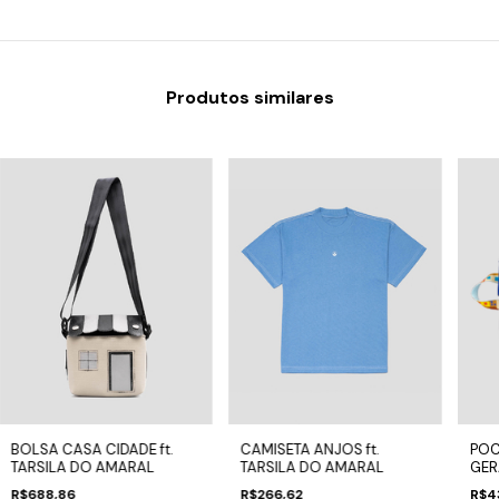
Produtos similares
BOLSA CASA CIDADE ft.
CAMISETA ANJOS ft.
POC
TARSILA DO AMARAL
TARSILA DO AMARAL
GERA
AMA
R$688,86
R$266,62
R$4