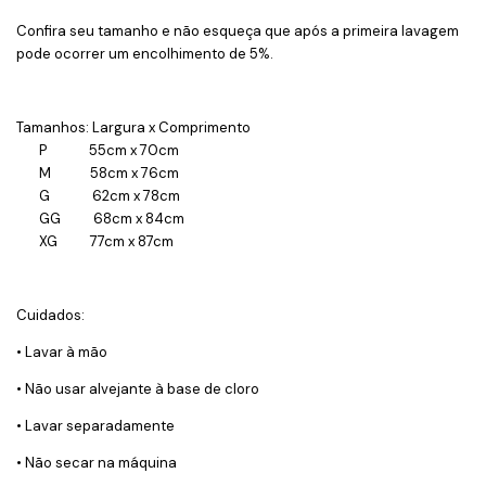
Confira seu tamanho e não esqueça que após a primeira lavagem
pode ocorrer um encolhimento de 5%.
Tamanhos: Largura x Comprimento
P 55cm x 70cm
M 58cm x 76cm
G 62cm x 78cm
GG 68cm x 84cm
XG 77cm x 87cm
Cuidados:
• Lavar à mão
• Não usar alvejante à base de cloro
• Lavar separadamente
• Não secar na máquina