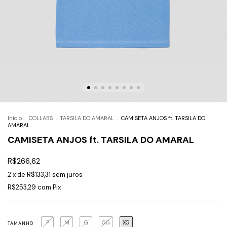
Início
.
COLLABS
.
TARSILA DO AMARAL
.
CAMISETA ANJOS ft. TARSILA DO
AMARAL
CAMISETA ANJOS ft. TARSILA DO AMARAL
R$266,62
2
x de
R$133,31
sem juros
R$253,29
com
Pix
P
M
G
GG
XG
TAMANHO