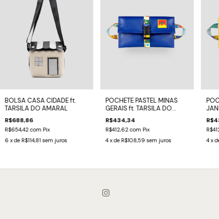
BOLSA CASA CIDADE ft.
POCHETE PASTEL MINAS
POC
TARSILA DO AMARAL
GERAIS ft. TARSILA DO
JANE
AMARAL
AMA
R$688,86
R$434,34
R$4
R$654,42
com
Pix
R$412,62
com
Pix
R$41
6
x de
R$114,81
sem juros
4
x de
R$108,59
sem juros
4
x d