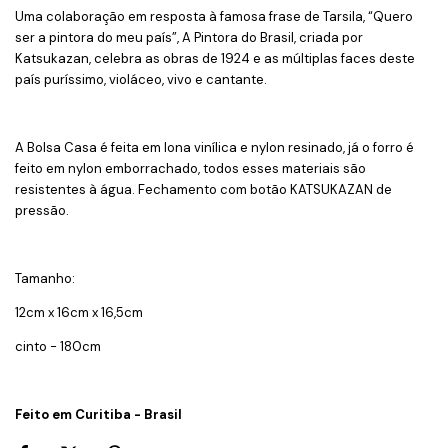
Uma colaboração em resposta à famosa frase de Tarsila, “Quero
ser a pintora do meu país”, A Pintora do Brasil, criada por
Katsukazan, celebra as obras de 1924 e as múltiplas faces deste
país puríssimo, violáceo, vivo e cantante.
A Bolsa Casa é feita em lona vinílica e nylon resinado, já o forro é
feito em nylon emborrachado, todos esses materiais são
resistentes à água. Fechamento com botão KATSUKAZAN de
pressão.
Tamanho:
12cm x 16cm x 16,5cm
cinto - 180cm
Feito em Curitiba - Brasil