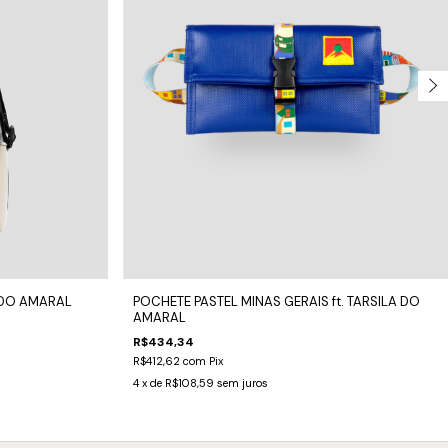
A DO AMARAL
POCHETE PASTEL MINAS GERAIS ft. TARSILA DO
AMARAL
R$434,34
R$412,62
com
Pix
4
x de
R$108,59
sem juros