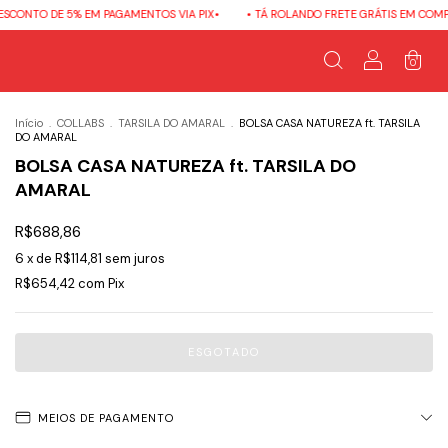
O DE 5% EM PAGAMENTOS VIA PIX•
• TÁ ROLANDO FRETE GRÁTIS EM COMPRAS ACI
0
Início
.
COLLABS
.
TARSILA DO AMARAL
.
BOLSA CASA NATUREZA ft. TARSILA
DO AMARAL
BOLSA CASA NATUREZA ft. TARSILA DO
AMARAL
R$688,86
6
x de
R$114,81
sem juros
R$654,42
com
Pix
MEIOS DE PAGAMENTO