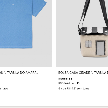
S ft. TARSILA DO AMARAL
BOLSA CASA CIDADE ft. TARSIL
R$688,86
R$654,42
com
Pix
 juros
6
x de
R$114,81
sem juros