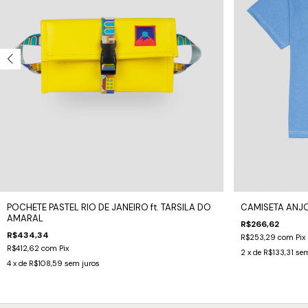
POCHETE PASTEL RIO DE JANEIRO ft. TARSILA DO
CAMISETA ANJO
AMARAL
R$266,62
R$434,34
R$253,29
com
Pix
R$412,62
com
Pix
2
x de
R$133,31
sem
4
x de
R$108,59
sem juros