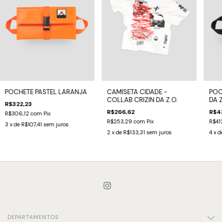
POCHETE PASTEL LARANJA
CAMISETA CIDADE -
POCH
COLLAB CRIZIN DA Z.O.
DA Z
R$322,23
R$266,62
R$4
R$306,12
com
Pix
R$253,29
com
Pix
R$41
3
x de
R$107,41
sem juros
2
x de
R$133,31
sem juros
4
x d
DEPARTAMENTOS