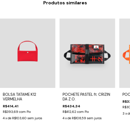
Produtos similares
BOLSA TATAME K12
POCHETE PASTEL ft. CRIZIN
POC
VERMELHA
DA Z.O.
R$3
R$414,41
R$434,34
R$30
R$393,69
com
Pix
R$412,62
com
Pix
3
x 
4
x de
R$103,60
sem juros
4
x de
R$108,59
sem juros