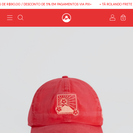
DE R$90,00 / DESCONTO DE 5% EM PAGAMENTOS VIA PIX•
• TÁ ROLANDO FRETE G
0