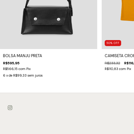
50
%
OFF
BOLSA MANJU PRETA
CAMISETA CRO
R$595,95
R$233,32
R$116
R$566,15
com
Pix
R$110,83
com
Pix
6
x de
R$99,33
sem juros