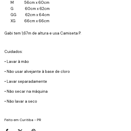
M 56cm x 60cm
G 60cm x 62cm
GG 62cm x 64cm
XG 66cm x 66cm
Gabi tem 1,67m de altura e usa Camiseta P.
Cuidados:
• Lavar à mão
• Não usar alvejante à base de cloro
• Lavar separadamente
• Não secar na máquina
• Não lavar a seco
Feito em Curitiba - PR