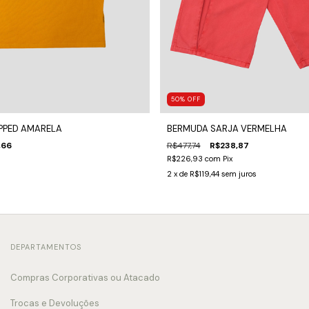
50
%
OFF
PPED AMARELA
BERMUDA SARJA VERMELHA
,66
R$477,74
R$238,87
R$226,93
com
Pix
2
x de
R$119,44
sem juros
DEPARTAMENTOS
Compras Corporativas ou Atacado
Trocas e Devoluções