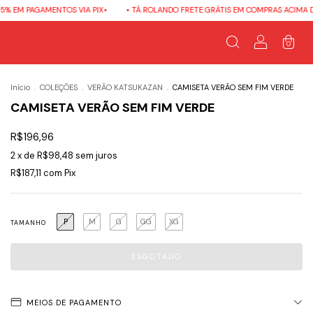
GAMENTOS VIA PIX•
• TÁ ROLANDO FRETE GRÁTIS EM COMPRAS ACIMA DE R$600,0
0
Início
.
COLEÇÕES
.
VERÃO KATSUKAZAN
.
CAMISETA VERÃO SEM FIM VERDE
CAMISETA VERÃO SEM FIM VERDE
R$196,96
2
x de
R$98,48
sem juros
R$187,11
com
Pix
P
M
G
GG
XG
TAMANHO
MEIOS DE PAGAMENTO