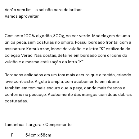
Verão sem fim... o sol não para de brilhar.
Vamos aproveitar.
Camiseta 100% algodão, 300g, na cor verde. Modelagem de uma
única peça, sem costuras no ombro. Possui bordado frontal com a
assinatura Katsukazan, ícone do vulcão e a letra “K” estilizada da
coleção Verão. Nas costas, detalhe em bordado com o ícone do
vulcão e a mesma estilização da letra “K”.
Bordados aplicados em um tom mais escuro que o tecido, criando
leve contraste. A gola é ampla, com acabamento em ribana
também em tom mais escuro que a peça, dando mais frescos e
conforno no pescoço. Acabamento das mangas com duas dobras
costuradas.
Tamanhos: Largura x Comprimento
P 54cm x 58cm