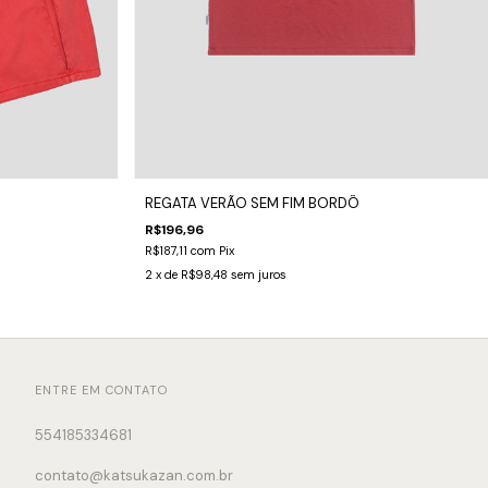
REGATA VERÃO SEM FIM BORDÔ
R$196,96
R$187,11
com
Pix
2
x de
R$98,48
sem juros
ENTRE EM CONTATO
554185334681
contato@katsukazan.com.br