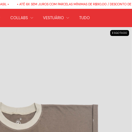
• ATÉ 6X SEM JUROS COM PARCELAS MÍNIMAS DE R$90,00 / DESCONTO DE 5% EM PA
COLLABS
VESTUÁRIO
TUDO
ESGOTADO