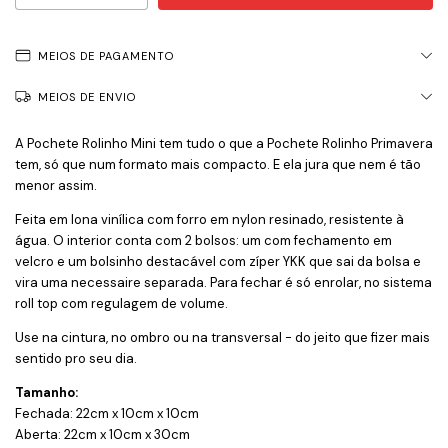
MEIOS DE PAGAMENTO
MEIOS DE ENVIO
A Pochete Rolinho Mini tem tudo o que a Pochete Rolinho Primavera
tem, só que num formato mais compacto. E ela jura que nem é tão
menor assim.
Feita em lona vinílica com forro em nylon resinado, resistente à
água. O interior conta com 2 bolsos: um com fechamento em
velcro e um bolsinho destacável com zíper YKK que sai da bolsa e
vira uma necessaire separada. Para fechar é só enrolar, no sistema
roll top com regulagem de volume.
Use na cintura, no ombro ou na transversal - do jeito que fizer mais
sentido pro seu dia.
Tamanho:
Fechada: 22cm x 10cm x 10cm
Aberta: 22cm x 10cm x 30cm