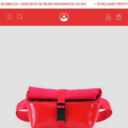
E R$90,00 / DESCONTO DE 5% EM PAGAMENTOS VIA PIX•
• TÁ ROLANDO FRETE GR
0