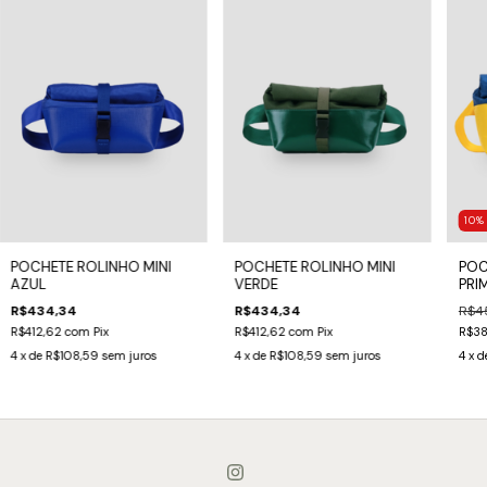
10
POCHETE ROLINHO MINI
POCHETE ROLINHO MINI
POC
AZUL
VERDE
PRI
R$434,34
R$434,34
R$4
R$412,62
com
Pix
R$412,62
com
Pix
R$3
4
x de
R$108,59
sem juros
4
x de
R$108,59
sem juros
4
x d