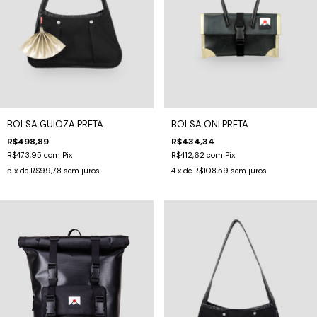
BOLSA GUIOZA PRETA
BOLSA ONI PRETA
R$498,89
R$434,34
R$473,95
com
Pix
R$412,62
com
Pix
5
x de
R$99,78
sem juros
4
x de
R$108,59
sem juros