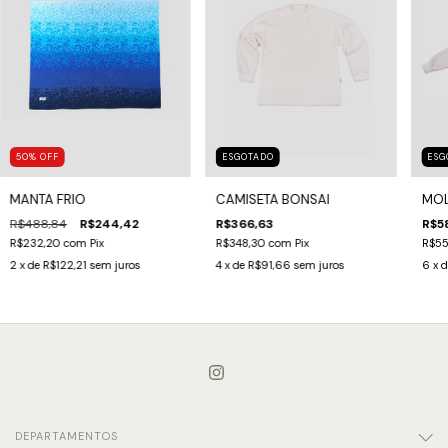
50
%
OFF
ESGOTADO
ESG
MANTA FRIO
CAMISETA BONSAI
MOL
R$488,84
R$244,42
R$366,63
R$5
R$232,20
com
Pix
R$348,30
com
Pix
R$55
2
x de
R$122,21
sem juros
4
x de
R$91,66
sem juros
6
x 
DEPARTAMENTOS