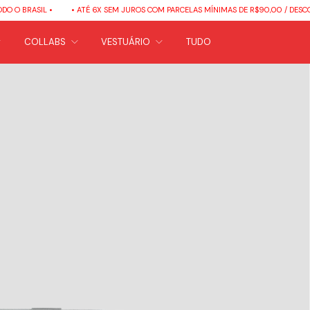
ASIL •
• ATÉ 6X SEM JUROS COM PARCELAS MÍNIMAS DE R$90,00 / DESCONTO DE
COLLABS
VESTUÁRIO
TUDO