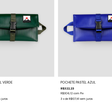
L VERDE
POCHETE PASTEL AZUL
R$322,23
R$306,12
com
Pix
 juros
3
x de
R$107,41
sem juros