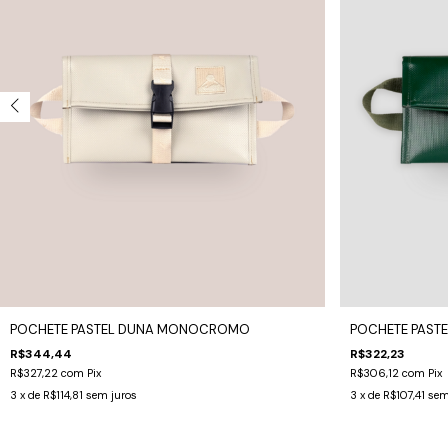
POCHETE PASTEL DUNA MONOCROMO
POCHETE PASTE
R$344,44
R$322,23
R$327,22
com
Pix
R$306,12
com
Pix
3
x de
R$114,81
sem juros
3
x de
R$107,41
sem