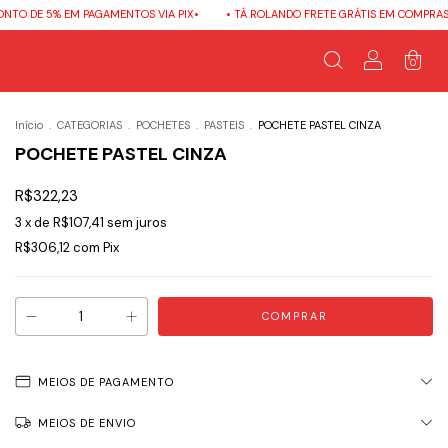
 5% EM PAGAMENTOS VIA PIX•
• TÁ ROLANDO FRETE GRÁTIS EM COMPRAS ACIMA D
0
Início
.
CATEGORIAS
.
POCHETES
.
PASTEIS
.
POCHETE PASTEL CINZA
POCHETE PASTEL CINZA
R$322,23
3
x de
R$107,41
sem juros
R$306,12
com
Pix
MEIOS DE PAGAMENTO
MEIOS DE ENVIO