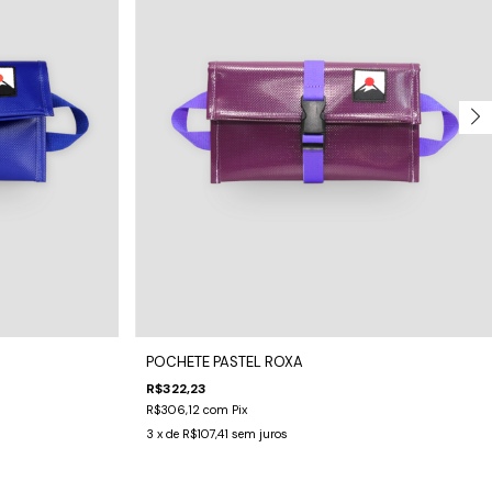
POCHETE PASTEL ROXA
R$322,23
R$306,12
com
Pix
3
x de
R$107,41
sem juros