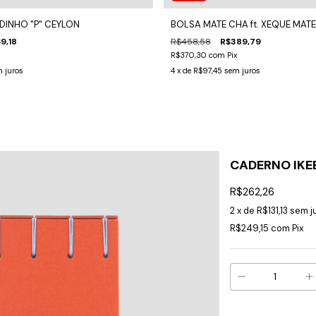
INHO "P" CEYLON
BOLSA MATE CHA ft. XEQUE MATE
9,18
R$458,58
R$389,79
R$370,30
com
Pix
 juros
4
x de
R$97,45
sem juros
CADERNO IK
R$262,26
2
x de
R$131,13
sem j
R$249,15
com
Pix