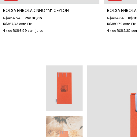
BOLSA ENROLADINHO "M" CEYLON
BOLSA ENROLAD
R$454,54
R$386,35
R$434,34
R$36
R$367,03
com
Pix
R$350,72
com
Pix
4
x de
R$96,59
sem juros
4
x de
R$92,30
sem