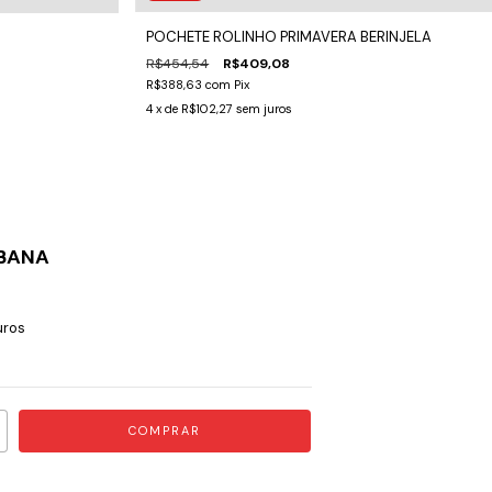
POCHETE ROLINHO PRIMAVERA BERINJELA
R$454,54
R$409,08
R$388,63
com
Pix
4
x de
R$102,27
sem juros
EBANA
uros