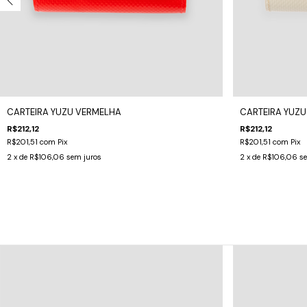
CARTEIRA YUZU VERMELHA
CARTEIRA YUZU
R$212,12
R$212,12
R$201,51
com
Pix
R$201,51
com
Pix
2
x de
R$106,06
sem juros
2
x de
R$106,06
s