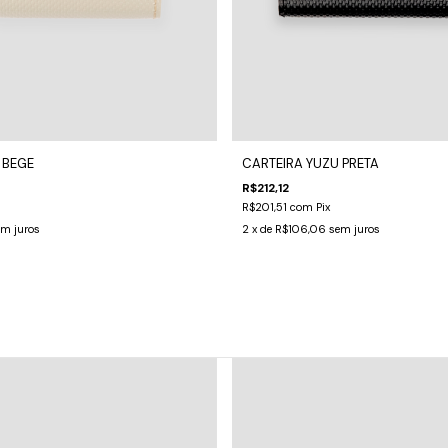
 BEGE
CARTEIRA YUZU PRETA
R$212,12
R$201,51
com
Pix
em juros
2
x de
R$106,06
sem juros