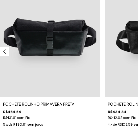
POCHETE ROLINHO PRIMAVERA PRETA
POCHETE ROLIN
R$454,54
R$434,34
R$431,81
com
Pix
R$412,62
com
Pix
5
x de
R$90,91
sem juros
4
x de
R$108,59
se